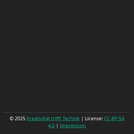
© 2025
Kreativität trifft Technik
| License:
CC-BY-SA
4.0
|
Impressum