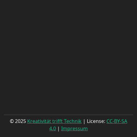
© 2025
Kreativität trifft Technik
| License:
CC-BY-SA
4.0
|
Impressum