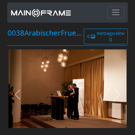
0038ArabischerFruehling.jpg
Vortragsreihe
II