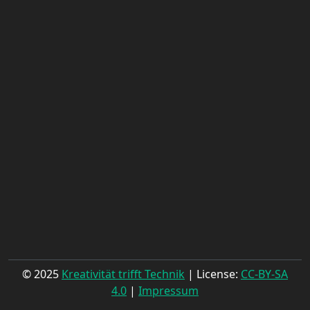
© 2025
Kreativität trifft Technik
| License:
CC-BY-SA
4.0
|
Impressum