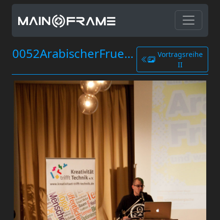
0052ArabischerFruehling.jpg
Vortragsreihe
II