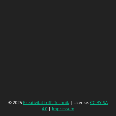
© 2025
Kreativität trifft Technik
| License:
CC-BY-SA
4.0
|
Impressum