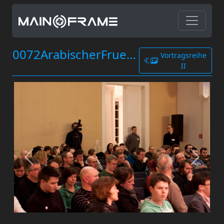
0072ArabischerFruehling.jpg
Vortragsreihe
II