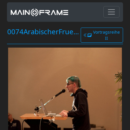
0074ArabischerFruehling.jpg
Vortragsreihe
II