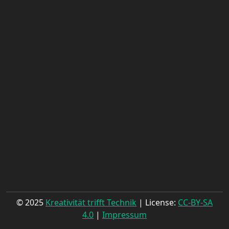
© 2025
Kreativität trifft Technik
| License:
CC-BY-SA
4.0
|
Impressum