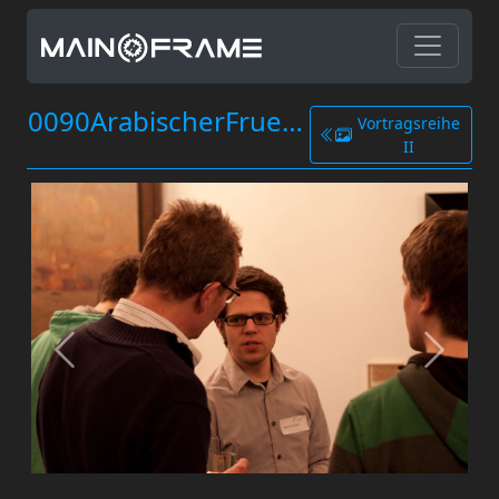
0090ArabischerFruehling.jpg
Vortragsreihe
II