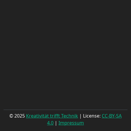
© 2025
Kreativität trifft Technik
| License:
CC-BY-SA
4.0
|
Impressum