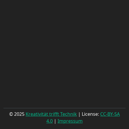
© 2025
Kreativität trifft Technik
| License:
CC-BY-SA
4.0
|
Impressum