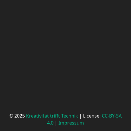
© 2025
Kreativität trifft Technik
| License:
CC-BY-SA
4.0
|
Impressum