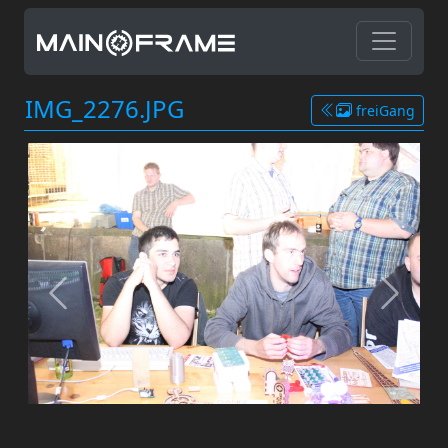
IMG_2276.JPG
freiGang