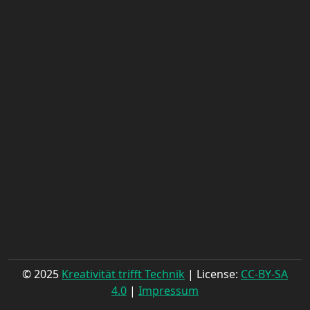
© 2025
Kreativität trifft Technik
| License:
CC-BY-SA
4.0
|
Impressum