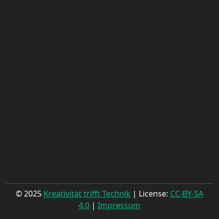
© 2025
Kreativität trifft Technik
| License:
CC-BY-SA
4.0
|
Impressum