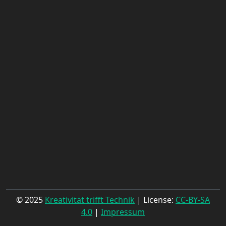
© 2025
Kreativität trifft Technik
| License:
CC-BY-SA
4.0
|
Impressum