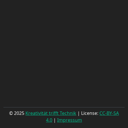
© 2025
Kreativität trifft Technik
| License:
CC-BY-SA
4.0
|
Impressum