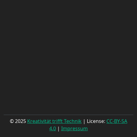
© 2025
Kreativität trifft Technik
| License:
CC-BY-SA
4.0
|
Impressum