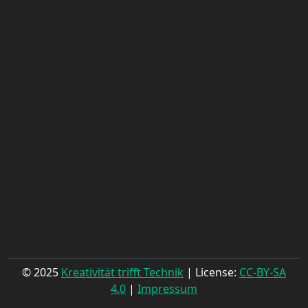
© 2025
Kreativität trifft Technik
| License:
CC-BY-SA
4.0
|
Impressum