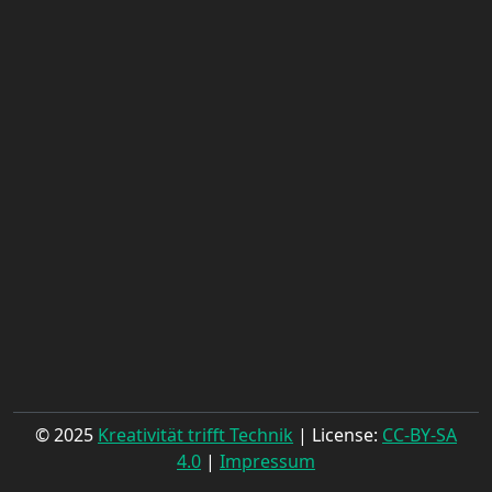
© 2025
Kreativität trifft Technik
| License:
CC-BY-SA
4.0
|
Impressum