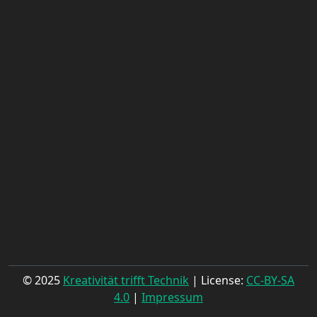
© 2025
Kreativität trifft Technik
| License:
CC-BY-SA
4.0
|
Impressum