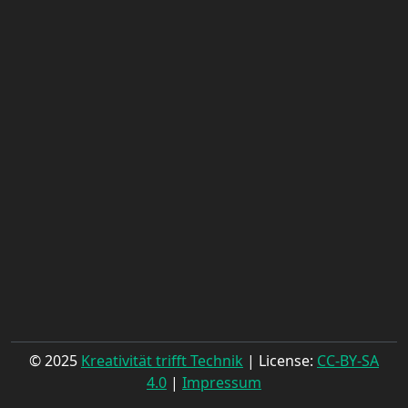
© 2025
Kreativität trifft Technik
| License:
CC-BY-SA
4.0
|
Impressum