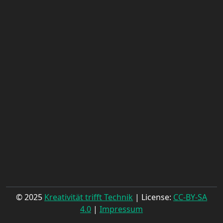
© 2025
Kreativität trifft Technik
| License:
CC-BY-SA
4.0
|
Impressum