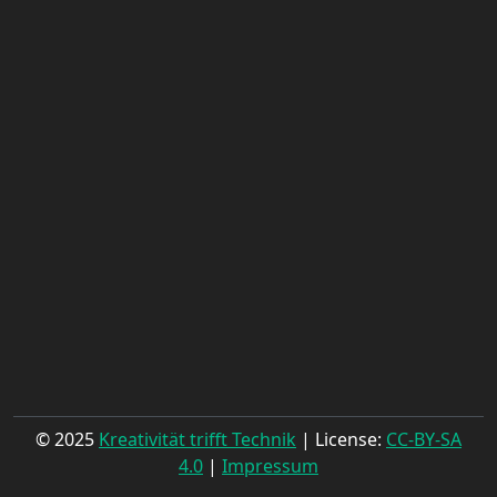
© 2025
Kreativität trifft Technik
| License:
CC-BY-SA
4.0
|
Impressum