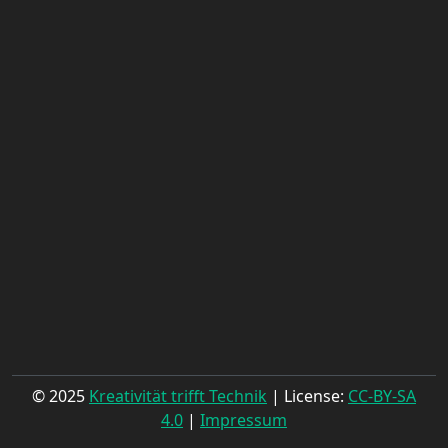
© 2025
Kreativität trifft Technik
| License:
CC-BY-SA
4.0
|
Impressum