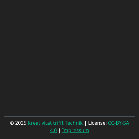
© 2025
Kreativität trifft Technik
| License:
CC-BY-SA
4.0
|
Impressum