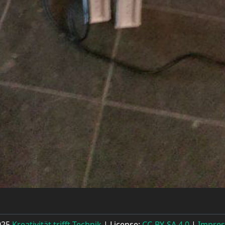
025
Kreativität trifft Technik
| License:
CC-BY-SA 4.0
|
Impre