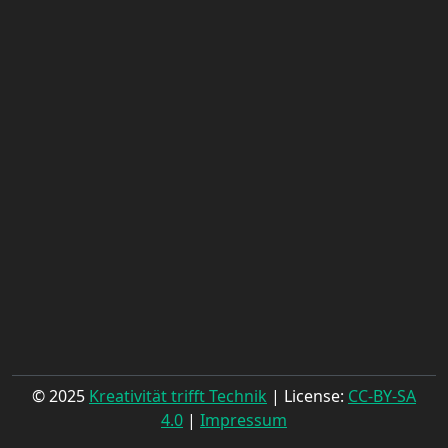
© 2025
Kreativität trifft Technik
| License:
CC-BY-SA
4.0
|
Impressum