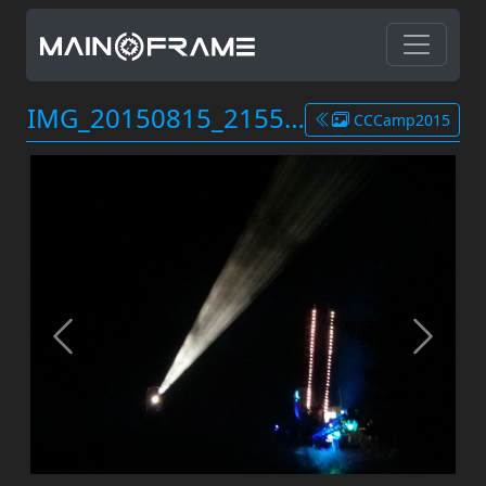
IMG_20150815_215531.jpg
CCCamp2015