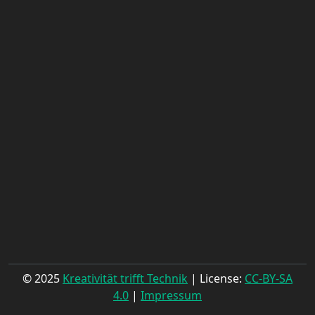
© 2025
Kreativität trifft Technik
| License:
CC-BY-SA
4.0
|
Impressum