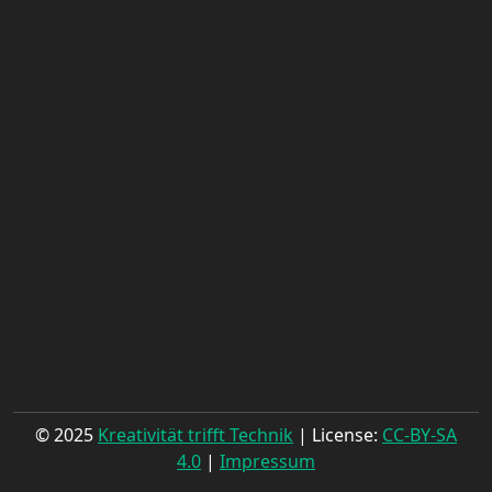
© 2025
Kreativität trifft Technik
| License:
CC-BY-SA
4.0
|
Impressum