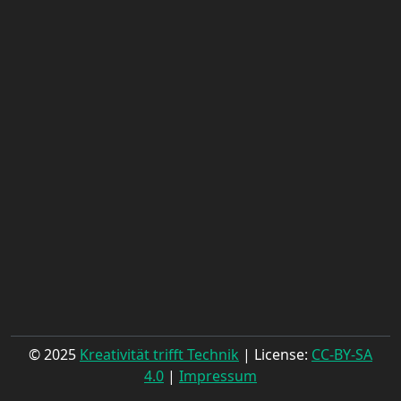
© 2025
Kreativität trifft Technik
| License:
CC-BY-SA
4.0
|
Impressum