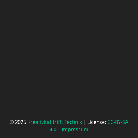
© 2025
Kreativität trifft Technik
| License:
CC-BY-SA
4.0
|
Impressum