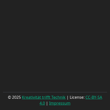
© 2025
Kreativität trifft Technik
| License:
CC-BY-SA
4.0
|
Impressum