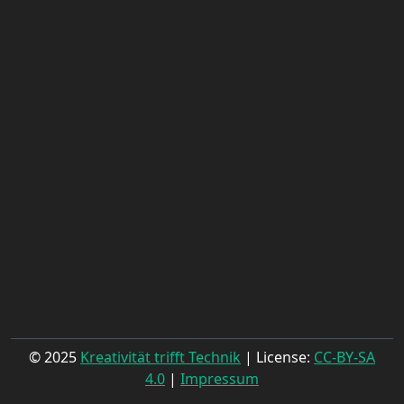
© 2025
Kreativität trifft Technik
| License:
CC-BY-SA
4.0
|
Impressum