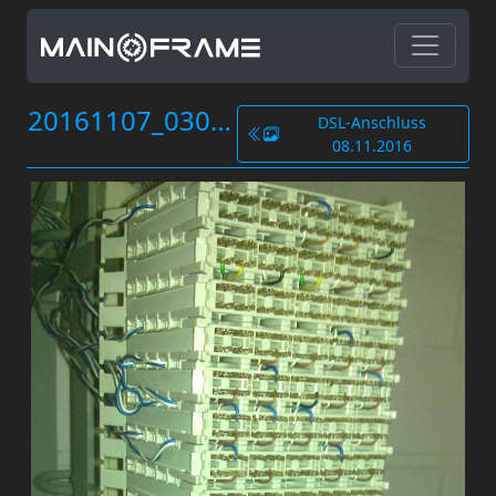
20161107_030.jpg
DSL-Anschluss
08.11.2016