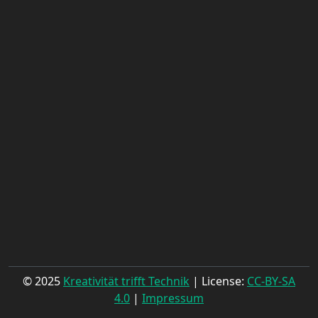
© 2025
Kreativität trifft Technik
| License:
CC-BY-SA
4.0
|
Impressum