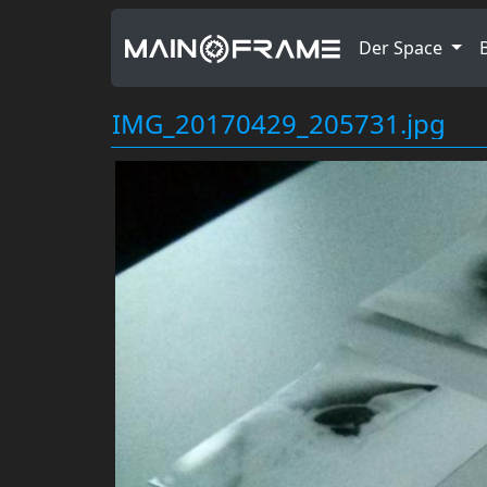
Der Space
IMG_20170429_205731.jpg