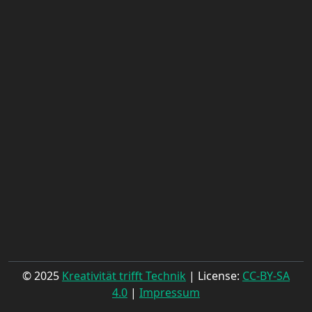
© 2025
Kreativität trifft Technik
| License:
CC-BY-SA
4.0
|
Impressum