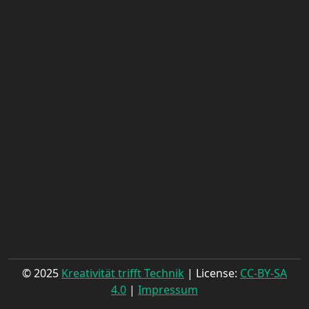
© 2025
Kreativität trifft Technik
| License:
CC-BY-SA
4.0
|
Impressum