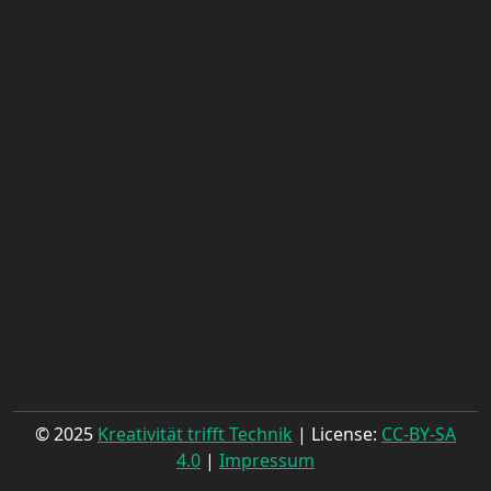
© 2025
Kreativität trifft Technik
| License:
CC-BY-SA
4.0
|
Impressum