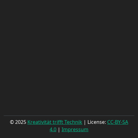
© 2025
Kreativität trifft Technik
| License:
CC-BY-SA
4.0
|
Impressum