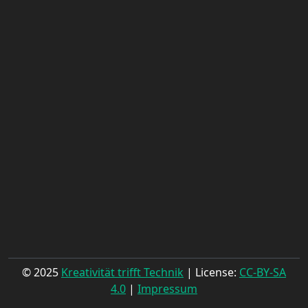
© 2025
Kreativität trifft Technik
| License:
CC-BY-SA
4.0
|
Impressum