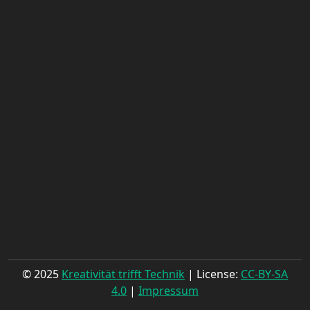
© 2025
Kreativität trifft Technik
| License:
CC-BY-SA
4.0
|
Impressum