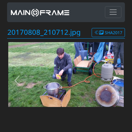
20170808_210712.jpg
SHA2017