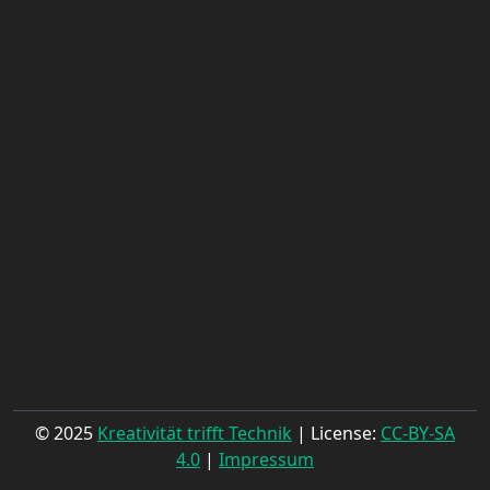
© 2025
Kreativität trifft Technik
| License:
CC-BY-SA
4.0
|
Impressum