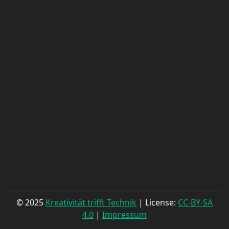
© 2025
Kreativität trifft Technik
| License:
CC-BY-SA
4.0
|
Impressum