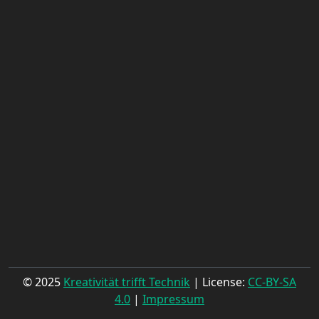
© 2025
Kreativität trifft Technik
| License:
CC-BY-SA
4.0
|
Impressum