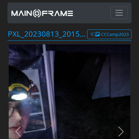
PXL_20230813_201539669.MP.jpg
CCCamp2023