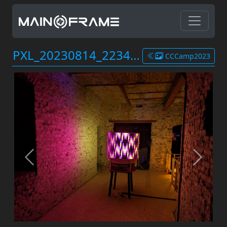
PXL_20230814_223409201.jpg
CCCamp2023