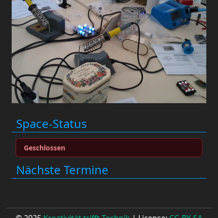
Space-Status
Geschlossen
Nächste Termine
© 2025
Kreativität trifft Technik
| License:
CC-BY-SA