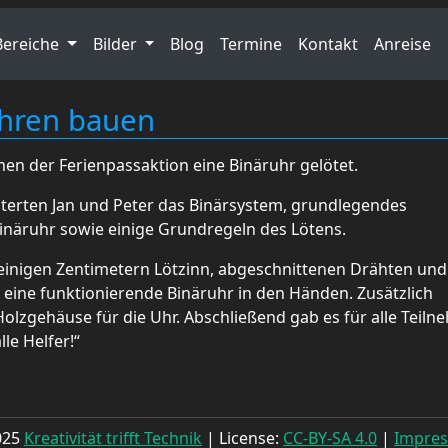
Bereiche
Bilder
Blog
Termine
Kontakt
Anreise
uhren bauen
men der Ferienpassaktion eine Binäruhr gelötet.
erten Jan und Peter das Binärsystem, grundlegendes
Binäruhr sowie einige Grundregeln des Lötens.
 einigen Zentimetern Lötzinn, abgeschnittenen Drähten un
r eine funktionierende Binäruhr in den Händen. Zusätzlich
Holzgehäuse für die Uhr. Abschließend gab es für alle Teiln
le Helfer!“
025
Kreativität trifft Technik
| License:
CC-BY-SA 4.0
|
Impre