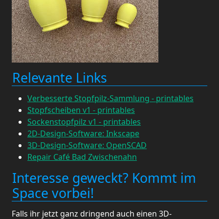
Relevante Links
Verbesserte Stopfpilz-Sammlung - printables
Stopfscheiben v1 - printables
Sockenstopfpilz v1 - printables
2D-Design-Software: Inkscape
3D-Design-Software: OpenSCAD
Repair Café Bad Zwischenahn
Interesse geweckt? Kommt im
Space vorbei!
Falls ihr jetzt ganz dringend auch einen 3D-