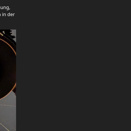
zung,
 in der