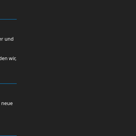
er und
en wir,
 neue