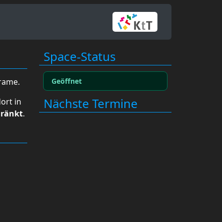
Space-Status
Geöffnet
rame.
Nächste Termine
ort in
hränkt
.